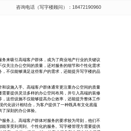
咨询电话（写字楼顾问）：18472190960
服务来吸引高端客户群体，成为了商业地产行业的关键议
不仅关注办公空间的质量，还对服务的细节和个性化需求
务，不仅能够满足这些客户的需求，还能提升写字楼的品
计和设施入手。高端客户群体通常更注重办公空间的质量
楼需要提供灵活多样的办公空间布局，并引入高端的装修
等，这些设施不仅能够提高办公效率，还能提升整体工作
与现代化设计相结合，为客户提供了一种既具有文化底蕴
供了深刻的办公体验。
户服务上。高端客户群体对服务的要求较为苛刻，他们不
都能享受到周到、个性化的服务。写字楼管理方需要提供