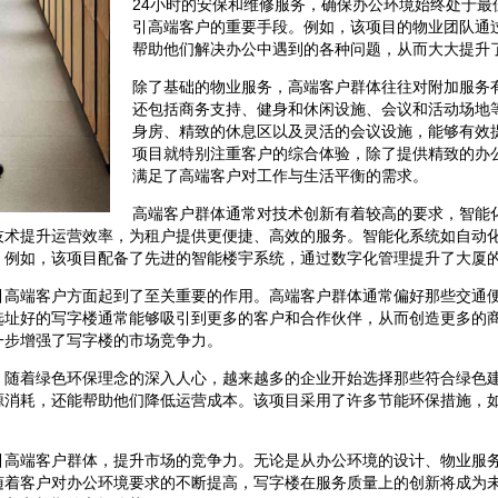
24小时的安保和维修服务，确保办公环境始终处于
引高端客户的重要手段。例如，该项目的物业团队通
帮助他们解决办公中遇到的各种问题，从而大大提升
除了基础的物业服务，高端客户群体往往对附加服务
还包括商务支持、健身和休闲设施、会议和活动场地
身房、精致的休息区以及灵活的会议设施，能够有效
项目就特别注重客户的综合体验，除了提供精致的办
满足了高端客户对工作与生活平衡的需求。
高端客户群体通常对技术创新有着较高的要求，智能
技术提升运营效率，为租户提供更便捷、高效的服务。智能化系统如自动
。例如，该项目配备了先进的智能楼宇系统，通过数字化管理提升了大厦
引高端客户方面起到了至关重要的作用。高端客户群体通常偏好那些交通
选址好的写字楼通常能够吸引到更多的客户和合作伙伴，从而创造更多的
一步增强了写字楼的市场竞争力。
。随着绿色环保理念的深入人心，越来越多的企业开始选择那些符合绿色
源消耗，还能帮助他们降低运营成本。该项目采用了许多节能环保措施，
引高端客户群体，提升市场的竞争力。无论是从办公环境的设计、物业服
随着客户对办公环境要求的不断提高，写字楼在服务质量上的创新将成为