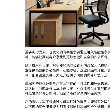
重要考虑因素。现代化的写字楼需要通过引入智能楼宇
等，能够让高端客户享受到更加便捷和安全的办公环境
除了技术和设施，写字楼的地理位置和周边配套也在吸
业提供高效的办公条件，还能够提升企业的品牌形象。
利，配套设施完善，为租户提供了便捷的商务环境，进
高端客户群体还非常注重写字楼的可持续性和环保措施
筑认证、节能设备以及环保设施，不仅能减少企业的能
持续发展的办公空间，满足了高端客户的环保需求。
总的来说，写字楼通过提供高标准的服务，能够有效吸
写字楼的综合服务能力都直接影响到高端客户的选择。