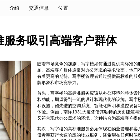
介绍
交通信息
位置
准服务吸引高端客户群体
随着市场竞争的加剧，写字楼如何通过提供高标准的
题。高端客户群体通常对办公环境的要求较高，他们
有着更高的期待。写字楼管理者通过提供高标准的服
牌形象和市场竞争力。
首先，写字楼的高标准服务应该从办公环境的整体设
和功能，期望得到一流的设计和现代化的设施。写字
和设施，如先进的空调系统、智能化照明和温控设备
体验。例如，南洋1931大厦凭借其独特的历史建筑
又符合现代办公需求的环境，这种结合为高端客户提
其次，写字楼的高标准服务必须体现在物业管理和客
仅希望获得快速响应的物业服务，还希望在任何时候