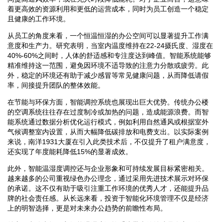
着更高效的资源利用和更低的运营成本，同时为员工创造一个稳定
且健康的工作环境。
从员工的角度来看，一个恒温恒湿的办公空间可以显著提升工作满
意度和生产力。研究表明，当室内温度维持在22-24摄氏度、湿度在
40%-60%之间时，人体的舒适感和专注度达到峰值。智能系统能够
精准维持这一范围，避免因环境不适导致的注意力分散或疲劳。此
外，稳定的环境还有助于减少感冒等常见健康问题，从而降低请假
率，间接提升团队的整体效能。
在节能与环保方面，智能调控系统也展现出巨大优势。传统办公楼
的空调系统往往存在过度制冷或加热的问题，造成能源浪费。而智
能系统通过数据分析优化运行模式，例如利用自然通风或根据室外
气候调整室内设置，从而大幅降低碳排放和电费支出。以实际案例
来说，南洋1931大厦在引入此类技术后，不仅提升了租户满意度，
还实现了年度能耗降低15%的显著成效。
此外，智能温湿度调控还与企业形象和可持续发展目标紧密相关。
越来越多的公司重视绿色办公理念，通过采用先进技术展示对环保
的承诺。这不仅有助于吸引注重工作环境的优秀人才，还能提升品
牌的社会责任感。从长远来看，投资于智能化环境管理不仅是经济
上的明智选择，更是对未来办公趋势的前瞻性布局。