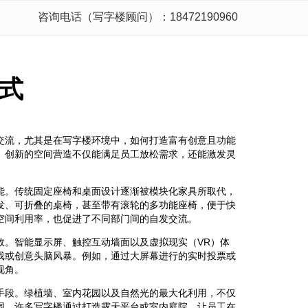
咨询电话（写字楼顾问）：18472190960
式
交流，尤其是在写字楼环境中，如何打造富有创意且功能
。创新的空间营造不仅能满足员工放松需求，还能激发灵
能。传统固定座椅和桌面设计逐渐被模块化家具所取代，
发、可折叠的桌椅，甚至带有滚轮的多功能座椅，便于快
空间利用率，也促进了不同部门间的自发交流。
效。智能显示屏、触控互动墙面以及虚拟现实（VR）体
戏或创意头脑风暴。例如，通过大屏幕进行的实时投票或
视角。
手段。绿植墙、室内花园以及自然光的最大化利用，不仅
围。许多写字楼通过打造露天平台或室内庭院，让员工在