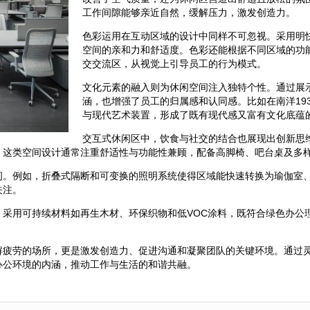
工作间隙能够亲近自然，缓解压力，激发创造力。
色彩运用在互动区域的设计中同样不可忽视。采用明
空间的亲和力和舒适度。色彩还能根据不同区域的功
交交流区，从视觉上引导员工的行为模式。
文化元素的融入则为休闲空间注入独特个性。通过展
涵，也增强了员工的归属感和认同感。比如在南洋19
与现代艺术装置，形成了既有现代感又富有文化底蕴
交互式休闲区中，饮食与社交的结合也展现出创新思
。这类空间设计通常注重舒适性与功能性兼顾，配备高脚椅、吧台桌及多
间。例如，折叠式隔断和可变换的照明系统使得区域能快速转换为瑜伽室
关注。
。采用可持续材料如再生木材、环保织物和低VOC涂料，既符合绿色办公
。
解疲劳的场所，更是激发创造力、促进沟通和凝聚团队的关键环境。通过
办公环境的内涵，推动工作与生活的和谐共融。